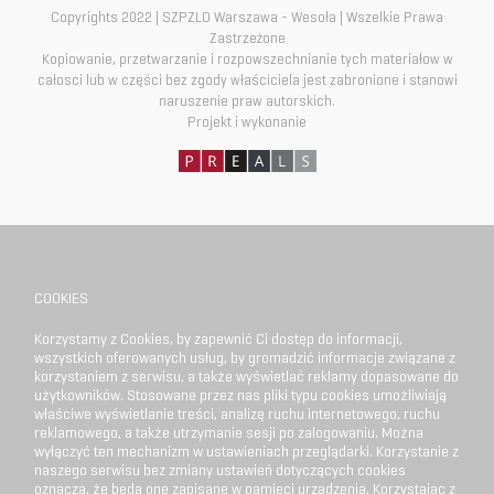
Copyrights 2022 | SZPZLO Warszawa - Wesoła | Wszelkie Prawa
Zastrzeżone
Kopiowanie, przetwarzanie i rozpowszechnianie tych materiałow w
całosci lub w części bez zgody właściciela jest zabronione i stanowi
naruszenie praw autorskich.
Projekt i wykonanie
COOKIES
Korzystamy z Cookies, by zapewnić Ci dostęp do informacji,
wszystkich oferowanych usług, by gromadzić informacje związane z
korzystaniem z serwisu, a także wyświetlać reklamy dopasowane do
użytkowników. Stosowane przez nas pliki typu cookies umożliwiają
właściwe wyświetlanie treści, analizę ruchu internetowego, ruchu
reklamowego, a także utrzymanie sesji po zalogowaniu. Można
wyłączyć ten mechanizm w ustawieniach przeglądarki. Korzystanie z
naszego serwisu bez zmiany ustawień dotyczących cookies
oznacza, że będą one zapisane w pamięci urządzenia. Korzystając z